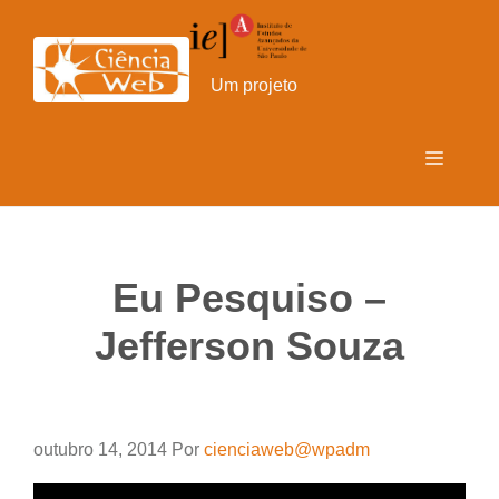
Pular
para
o
Um projeto
conteúdo
Menu
Eu Pesquiso –
Jefferson Souza
outubro 14, 2014
Por
cienciaweb@wpadm