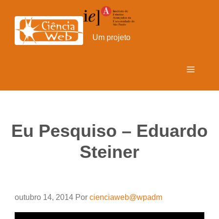
Pular
para
o
Um projeto
conteúdo
Menu
Eu Pesquiso – Eduardo
Steiner
outubro 14, 2014
Por
cienciaweb@wpadm