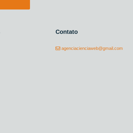
s
Contato
agenciacienciaweb@gmail.com