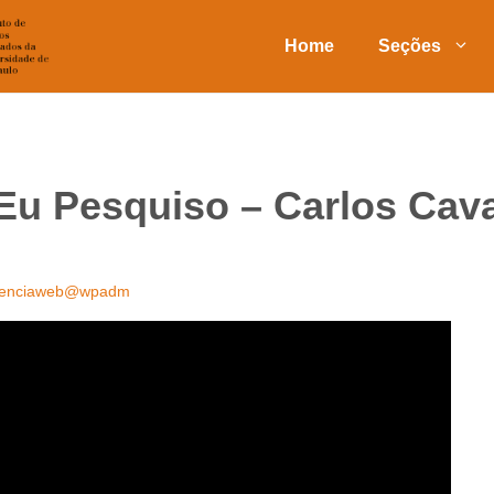
Home
Seções
Eu Pesquiso – Carlos Cav
ienciaweb@wpadm