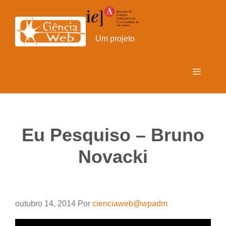
Pular
para
o
Um projeto
conteúdo
Menu
Eu Pesquiso – Bruno
Novacki
outubro 14, 2014
Por
cienciaweb@wpadm