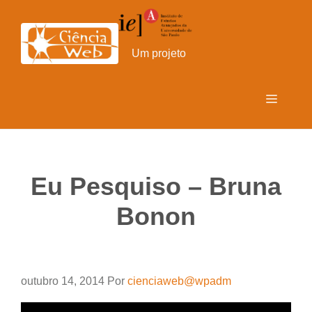
Pular
para
o
Um projeto
conteúdo
Menu
Eu Pesquiso – Bruna
Bonon
outubro 14, 2014
Por
cienciaweb@wpadm