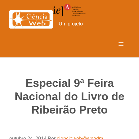
Pular
para
o
Um projeto
conteúdo
Menu
Especial 9ª Feira
Nacional do Livro de
Ribeirão Preto
outubro 24, 2014
Por
cienciaweb@wpadm