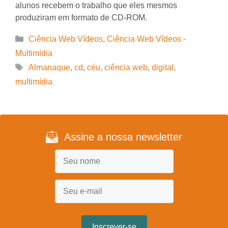
alunos recebem o trabalho que eles mesmos
produziram em formato de CD-ROM.
Categorias
Ciência Web Vídeos
,
Ciência Web Vídeos -
Multimídia
Tags
Almanaque
,
cd
,
céu
,
ciência web
,
digital
,
multimídia
Assine a nossa newsletter