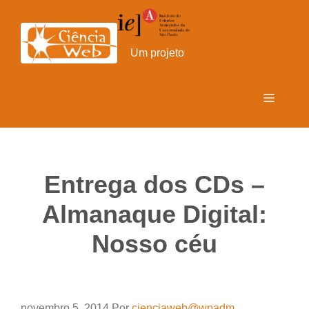
Pular
para
o
Um projeto
conteúdo
Menu
Entrega dos CDs –
Almanaque Digital:
Nosso céu
novembro 5, 2014
Por
cienciaweb@wpadm