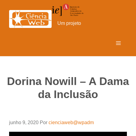
Pular
para
o
Um projeto
conteúdo
Menu
Dorina Nowill – A Dama
da Inclusão
junho 9, 2020
Por
cienciaweb@wpadm