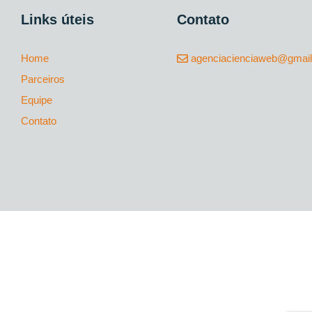
Links úteis
Contato
Home
agenciacienciaweb@gmai
Parceiros
Equipe
Contato