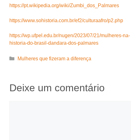
https://pt.wikipedia.org/wiki/Zumbi_dos_Palmares
https://www.sohistoria.com.br/ef2/culturaafro/p2.php
https://wp.ufpel.edu.br/nugen/2023/07/21/mulheres-na-
historia-do-brasil-dandara-dos-palmares
Categorias
Mulheres que fizeram a diferença
Deixe um comentário
Comentário