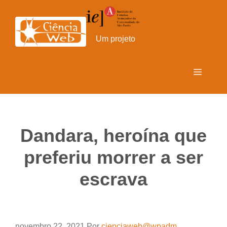
Pular
para
o
Um projeto
conteúdo
Menu
Dandara, heroína que
preferiu morrer a ser
escrava
novembro 22, 2021
Por
cienciaweb@wpadm