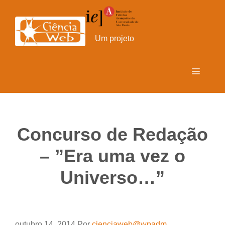
Pular
para
o
Um projeto
conteúdo
Menu
Concurso de Redação
– ”Era uma vez o
Universo…”
outubro 14, 2014
Por
cienciaweb@wpadm