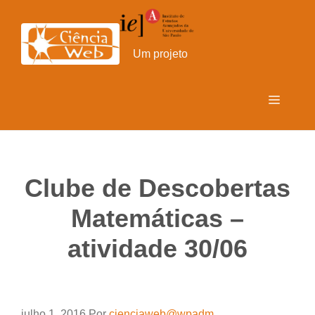
Pular
para
o
Um projeto
conteúdo
Menu
Clube de Descobertas
Matemáticas –
atividade 30/06
julho 1, 2016
Por
cienciaweb@wpadm