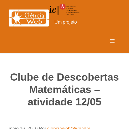
Pular
para
o
Um projeto
conteúdo
Menu
Clube de Descobertas
Matemáticas –
atividade 12/05
maio 16, 2016
Por
cienciaweb@wpadm