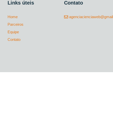
Links úteis
Contato
Home
agenciacienciaweb@gmai
Parceiros
Equipe
Contato