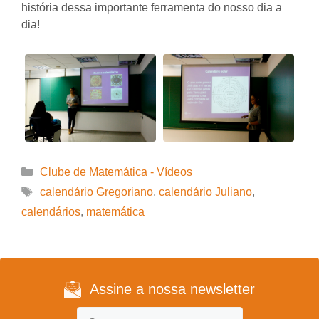
história dessa importante ferramenta do nosso dia a
dia!
Categorias
Clube de Matemática - Vídeos
Tags
calendário Gregoriano
,
calendário Juliano
,
calendários
,
matemática
Assine a nossa newsletter