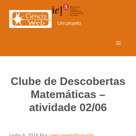
Pular
para
o
Um projeto
conteúdo
Menu
Clube de Descobertas
Matemáticas –
atividade 02/06
junho 6, 2016
Por
cienciaweb@wpadm