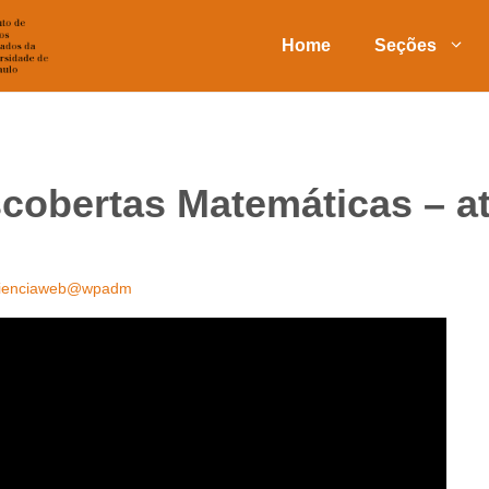
Home
Seções
cobertas Matemáticas – at
ienciaweb@wpadm