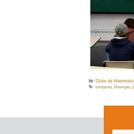
Categorias
Clube de Matemátic
Tags
compras
,
finanças
,