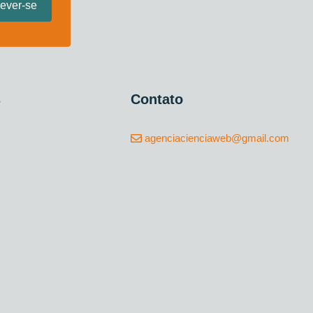
s
Contato
agenciacienciaweb@gmail.com