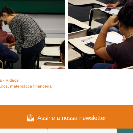
a - Vídeos
juros
,
matemática financeira
Assine a nossa newsletter