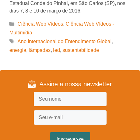
Estadual Conde do Pinhal, em São Carlos (SP), nos
dias 7, 8 e 10 de março de 2016.
Categorias
Ciência Web Vídeos
,
Ciência Web Vídeos -
Multimídia
Tags
Ano Internacional do Entendimento Global
,
energia
,
lâmpadas
,
led
,
sustentabilidade
Assine a nossa newsletter