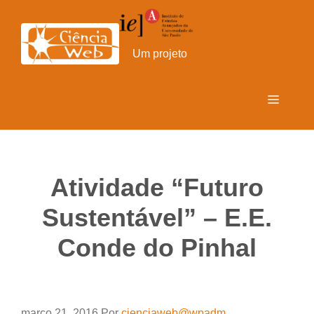
Pular
para
o
Um projeto
conteúdo
Menu
Atividade “Futuro
Sustentável” – E.E.
Conde do Pinhal
março 21, 2016
Por
cienciaweb@wpadm