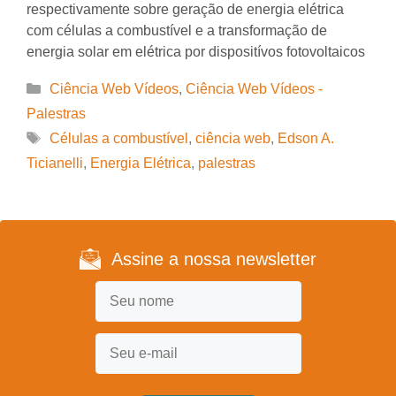
respectivamente sobre geração de energia elétrica
com células a combustível e a transformação de
energia solar em elétrica por dispositívos fotovoltaicos
Categorias
Ciência Web Vídeos
,
Ciência Web Vídeos -
Palestras
Tags
Células a combustível
,
ciência web
,
Edson A.
Ticianelli
,
Energia Elétrica
,
palestras
Assine a nossa newsletter