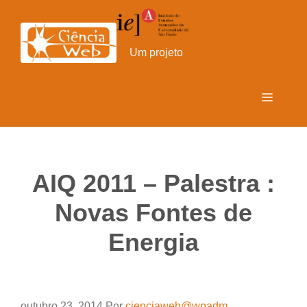
Pular
para
o
Um projeto
conteúdo
Menu
AIQ 2011 – Palestra :
Novas Fontes de
Energia
outubro 23, 2014
Por
cienciaweb@wpadm