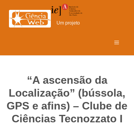
Pular
para
o
Um projeto
conteúdo
Menu
“A ascensão da
Localização” (bússola,
GPS e afins) – Clube de
Ciências Tecnozzato I