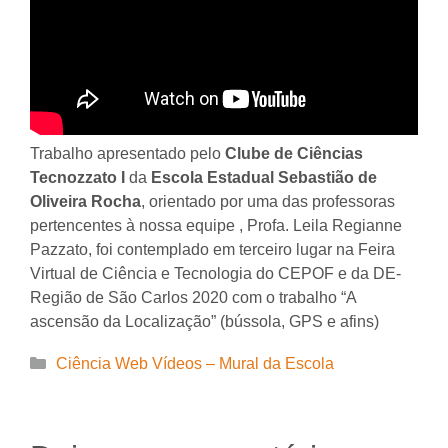
Trabalho apresentado pelo
Clube de Ciências
Tecnozzato I
da
Escola Estadual Sebastião de
Oliveira Rocha
, orientado por uma das professoras
pertencentes à nossa equipe , Profa. Leila Regianne
Pazzato, foi contemplado em terceiro lugar na Feira
Virtual de Ciência e Tecnologia do CEPOF e da DE-
Região de São Carlos 2020 com o trabalho “A
ascensão da Localização” (bússola, GPS e afins)
Categorias
Ciência Web Vídeos – Mural da Escola