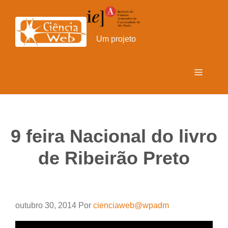
Pular
para
o
Um projeto
conteúdo
Menu
9 feira Nacional do livro
de Ribeirão Preto
outubro 30, 2014
Por
cienciaweb@wpadm