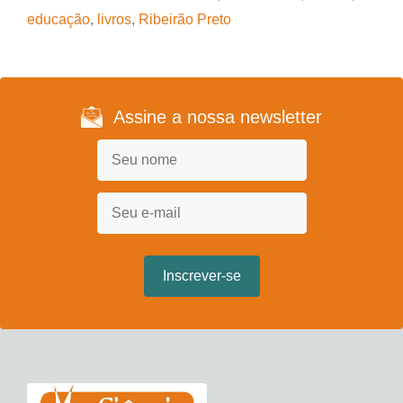
educação
,
livros
,
Ribeirão Preto
Assine a nossa newsletter