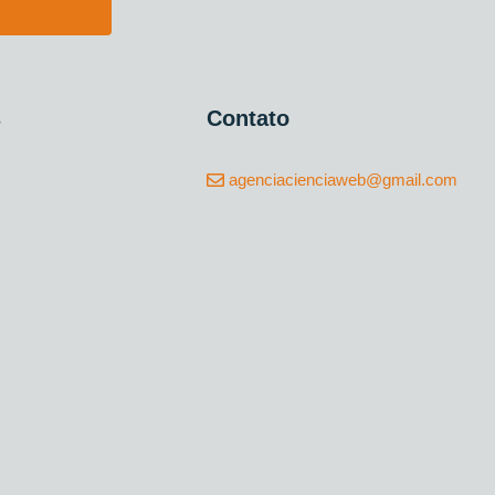
s
Contato
agenciacienciaweb@gmail.com