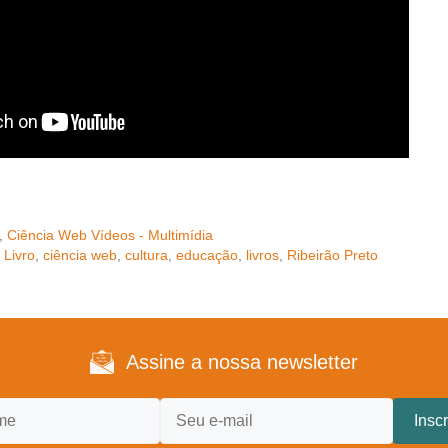
,
Ciência Web Vídeos - Multimídia
 Livro
,
ciência web
,
cultura
,
educação
,
livros
,
Ribeirão Preto
Assine a nossa newsletter