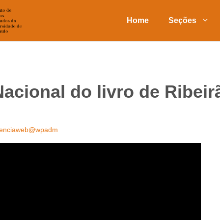
Home
Seções
Nacional do livro de Ribei
ienciaweb@wpadm