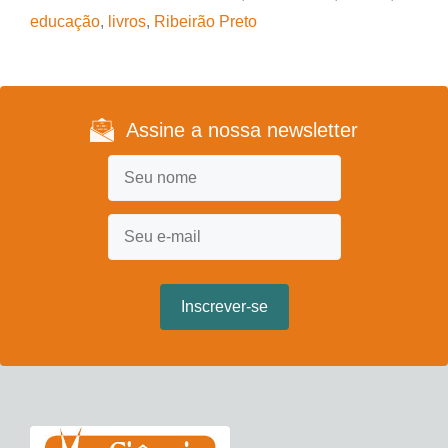
educação
,
livros
,
Ribeirão Preto
Assine a nossa newsletter